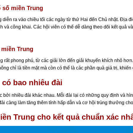
ổ số miền Trung
diễn ra vào chiều tối các ngày từ thứ Hai đến Chủ nhật. Địa đi
h và công khai. Các hội viên có thể dễ dàng theo dõi kết quả và
 miền Trung
 rất phong phú, từ các giải lớn đến giải khuyến khích nhỏ hơn.
ng chỉ là tiền mặt mà còn có thể là các phần quà giá trị, khiến 
 có bao nhiêu đài
 bởi nhiều đài khác nhau. Mỗi đài lại có những quy định và hìn
ài càng làm tăng thêm tính hấp dẫn và cơ hội trúng thưởng cho 
iền Trung cho kết quả chuẩn xác nh