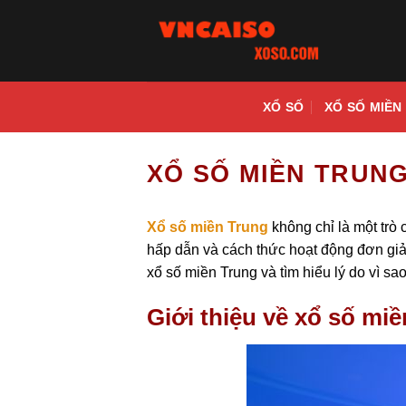
Skip
to
content
XỔ SỐ
XỔ SỐ MIỀN
XỔ SỐ MIỀN TRUNG
Xổ số miền Trung
không chỉ là một trò 
hấp dẫn và cách thức hoạt động đơn giả
xổ số miền Trung và tìm hiểu lý do vì sa
Giới thiệu về xổ số mi