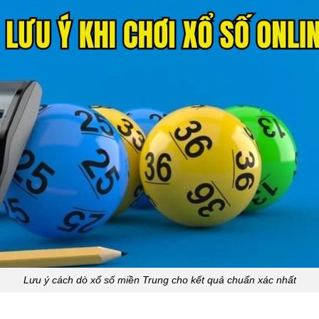
Lưu ý cách dò xổ số miền Trung cho kết quả chuẩn xác nhất