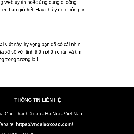
ang web uy tín hoặc ứng dụng di động
hơn bao giờ hết. Hãy chú ý đến thông tin
ài viết này, hy vọng bạn đã có cái nhìn
a xổ số với tinh thần phấn chấn và tìm
 trong tương lai!
THÔNG TIN LIÊN HỆ
ịa Chỉ: Thanh Xuân - Hà Nội - Việt Nam
ebsite:
https://vncaisoxoso.com/