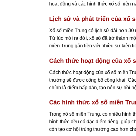
hoạt động và các hình thức xổ số hiện n
Lịch sử và phát triển của xổ 
Xổ số miền Trung có lịch sử dài hơn 30
Từ lúc mới ra đời, xổ số đã trở thành mộ
miền Trung gắn liền với nhiều sự kiện lị
Cách thức hoạt động của xổ 
Cách thức hoạt động của xổ số miền Trun
thưởng sẽ được công bố công khai. Các 
chính là điểm hấp dẫn, tạo nên sự hồi h
Các hình thức xổ số miền Tru
Trong xổ số miền Trung, có nhiều hình th
hình thức đều có đặc điểm riêng, giúp c
còn tạo cơ hội trúng thưởng cao hơn cho