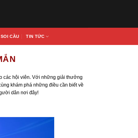
SOI CẦU
TIN TỨC
MẮN
ho các hội viên. Với những giải thưởng
 cùng khám phá những điều cần biết về
người dân nơi đây!