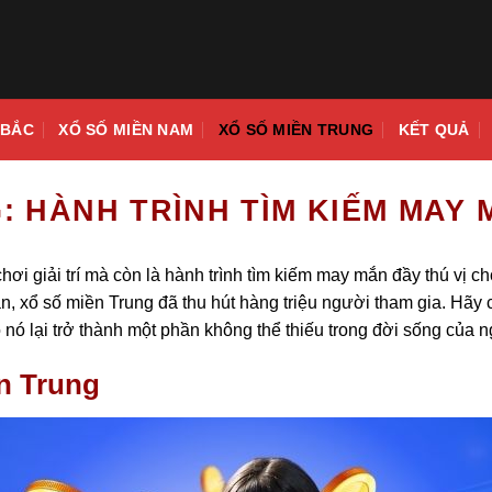
 BẮC
XỔ SỐ MIỀN NAM
XỔ SỐ MIỀN TRUNG
KẾT QUẢ
: HÀNH TRÌNH TÌM KIẾM MAY 
chơi giải trí mà còn là hành trình tìm kiếm may mắn đầy thú vị c
n, xổ số miền Trung đã thu hút hàng triệu người tham gia. Hãy
o nó lại trở thành một phần không thể thiếu trong đời sống của 
ền Trung